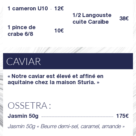
1 cameron U10
12€
1/2 Langouste
38€
cuite Caraïbe
1 pince de
10€
crabe 6/8
CAVIAR
« Notre caviar est élevé et affiné en
aquitaine chez la maison Sturia. »
OSSETRA :
Jasmin 50g
175€
Jasmin 50g « Beurre demi-sel, caramel, amande »